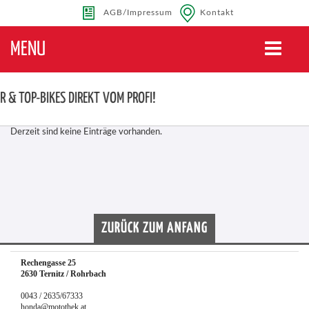
AGB/Impressum
Kontakt
MENU
Toggle
navigatio
 & TOP-BIKES DIREKT VOM PROFI!
Derzeit sind keine Einträge vorhanden.
ZURÜCK ZUM ANFANG
Rechengasse 25
2630 Ternitz / Rohrbach
0043 / 2635/67333
honda@motothek.at